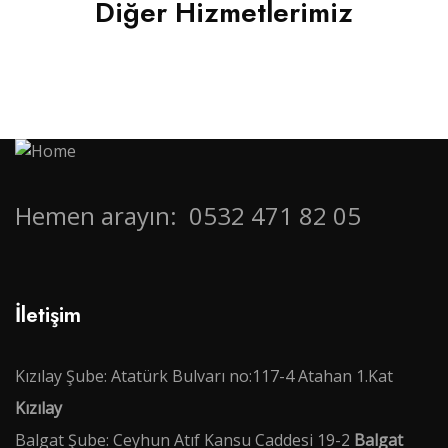
Tercüme
Diğer Hizmetlerimiz
Hemen arayın:
0532 471 82 05
İletişim
Kızılay Şube: Atatürk Bulvarı no:117-4 Atahan 1.Kat
Kızılay
Balgat Şube: Ceyhun Atıf Kansu Caddesi 19-2
Balgat