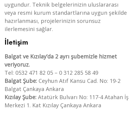
uygundur. Teknik belgelerinizin uluslararası
veya resmi kurum standartlarına uygun şekilde
hazırlanması, projelerinizin sorunsuz
ilerlemesini sağlar.
İletişim
Balgat ve Kızılay’da 2 ayrı şubemizle hizmet
veriyoruz.
Tel: 0532 471 82 05 – 0 312 285 58 49
Balgat Şube:
Ceyhun Atıf Kansu Cad. No: 19-2
Balgat Çankaya Ankara
Hizmetlerimiz
Kızılay Şube:
Atatürk Bulvarı No: 117-4 Atahan İş
Apostil /
Merkezi 1. Kat Kızılay Çankaya Ankara
Valilik
Onayları
– Noter
Tasdikli