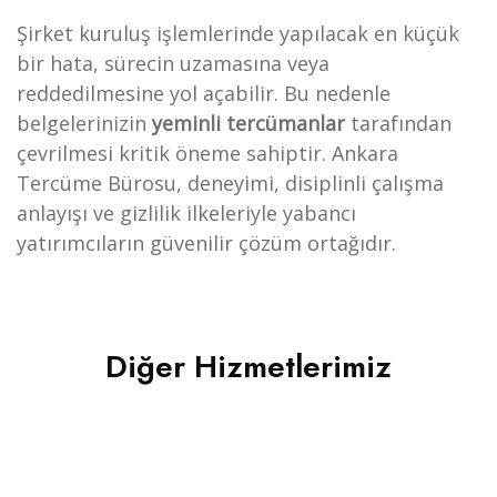
Şirket kuruluş işlemlerinde yapılacak en küçük
bir hata, sürecin uzamasına veya
reddedilmesine yol açabilir. Bu nedenle
belgelerinizin
yeminli tercümanlar
tarafından
çevrilmesi kritik öneme sahiptir. Ankara
Tercüme Bürosu, deneyimi, disiplinli çalışma
Hizmetlerimiz
anlayışı ve gizlilik ilkeleriyle yabancı
Apostil /
yatırımcıların güvenilir çözüm ortağıdır.
Valilik
Onayları
– Noter
Tasdikli
Tercüme
Diğer Hizmetlerimiz​